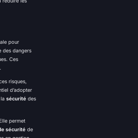
 réduire les
iale pour
ée des dangers
ues. Ces
.
ces risques,
ntiel d’adopter
 la
sécurité
des
Elle permet
e sécurité
de
es en gestion