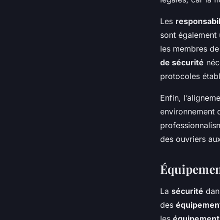
Les
responsabil
sont également 
les membres de 
de sécurité
néce
protocoles établ
Enfin, l’alignem
environnement d
professionnalism
des ouvriers au
Équipement
La
sécurité
dans
des
équipement
les
équipements