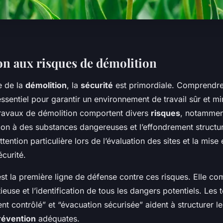
on aux risques de démolition
e de la
démolition
, la
sécurité
est primordiale. Comprendr
ssentiel pour garantir un environnement de travail sûr et mi
travaux de démolition comportent divers
risques
, notammen
tion à des substances dangereuses et l’effondrement structu
ttention particulière lors de l’évaluation des sites et la mis
curité.
st la première ligne de défense contre ces risques. Elle 
ieuse et l’identification de tous les dangers potentiels. Les 
t contrôlé” et “évacuation sécurisée” aident à structurer le
révention
adéquates.