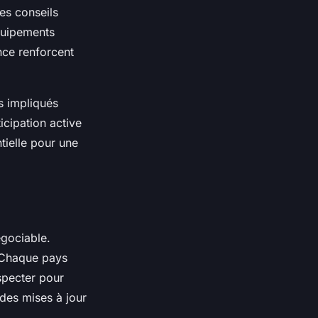
es conseils
équipements
nce renforcent
s impliqués
icipation active
ntielle pour une
gociable.
. Chaque pays
specter pour
 des mises à jour