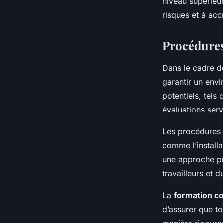
niveau supérieur
risques et à accr
Procédures
Dans le cadre de
garantir un envi
potentiels, tels
évaluations ser
Les procédures 
comme l’installat
une approche pr
travailleurs et 
La
formation c
d’assurer que t
manière rigoure