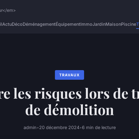
eur</em>
l
Actu
Déco
Déménagement
Équipement
Immo
Jardin
Maison
Piscine
T
TRAVAUX
e les risques lors de 
de démolition
admin
•
20 décembre 2024
•
6 min de lecture