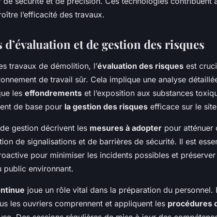
 de sécurité et de précision. Ces technologies contribuent à
oître l’efficacité des travaux.
 d’évaluation et de gestion des risques
s travaux de démolition, l’
évaluation des risques
est cruc
ronnement de travail sûr. Cela implique une analyse détaill
 que les
effondrements
et l’exposition aux substances toxiq
vent de base pour
la gestion des risques
efficace sur le site
de gestion décrivent les
mesures à adopter
pour atténuer 
ion de signalisations et de barrières de sécurité. Il est esse
oactive pour minimiser les incidents possibles et préserver
du public environnant.
ontinue
joue un rôle vital dans la préparation du personnel. 
ous les ouvriers comprennent et appliquent les
procédures d
use. Des sessions régulières de mise à jour des compétenc