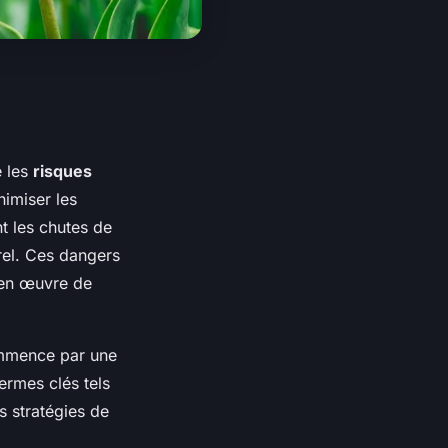
e les
risques
nimiser les
t les chutes de
rel. Ces dangers
e en œuvre de
commence par une
termes clés tels
s stratégies de