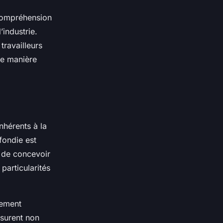
 compréhension
industrie.
travailleurs
de manière
inhérents à la
ondie est
t de concevoir
particularités
lement
ssurent non