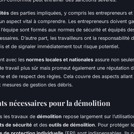
ités
des parties impliquées, y compris les entrepreneurs et l
un aspect vital à comprendre. Les entrepreneurs doivent ga
l’équipe sont formés aux normes de sécurité et équipés d
ssaires. D’autre part, les travailleurs ont la responsabilité d
is et de signaler immédiatement tout risque potentiel.
ent avec les
normes locales et nationales
assure non seule
e travail plus sûr mais promeut également une réputation 
e et de respect des règles. Cela couvre des aspects allant 
x mesures de gestion des débris.
s nécessaires pour la démolition
 les travaux de
démolition
repose largement sur l’utilisati
s de sécurité
et des
outils de démolition
. Pour protéger le
 de protection individuelle
(EPI) sont indispensables. Ils