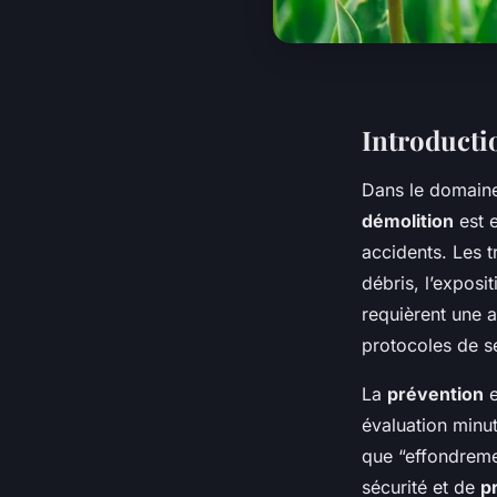
Introducti
Dans le domain
démolition
est e
accidents. Les 
débris, l’exposi
requièrent une a
protocoles de sé
La
prévention
e
évaluation minut
que “effondremen
sécurité et de
p