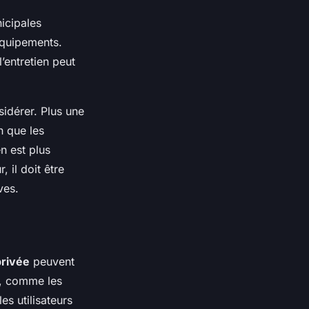
icipales
équipements.
’entretien peut
sidérer. Plus une
n que les
n est plus
, il doit être
ves.
privée
peuvent
é, comme les
s utilisateurs