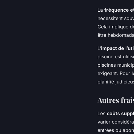
La
fréquence et
nécessitent sou
Cela implique de
être hebdomadai
L’
impact de l’ut
piscine est util
piscines munici
exigeant. Pour le
planifié judici
Autres frai
Les
coûts suppl
varier considéra
entrées ou abonn