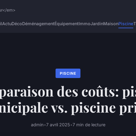
eur</em>
l
Actu
Déco
Déménagement
Équipement
Immo
Jardin
Maison
Piscine
T
PISCINE
araison des coûts: pi
icipale vs. piscine pr
admin
•
7 avril 2025
•
7 min de lecture