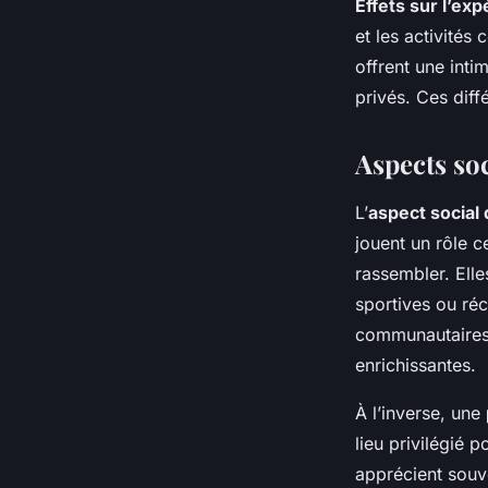
Effets sur l’exp
et les activités 
offrent une inti
privés. Ces dif
Aspects so
L’
aspect social
jouent un rôle c
rassembler. Elle
sportives ou récr
communautaires,
enrichissantes.
À l’inverse, une
lieu privilégié 
apprécient souve