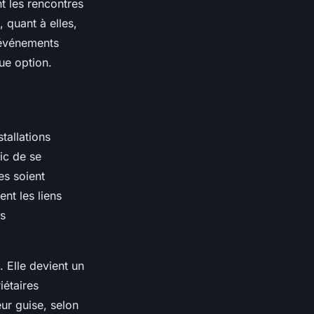
t les rencontres
, quant à elles,
s événements
ue option.
tallations
ic de se
es soient
ent les liens
es
. Elle devient un
iétaires
eur guise, selon