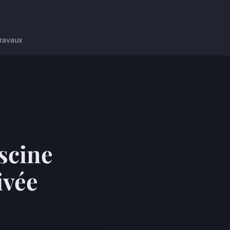
ravaux
scine
ivée