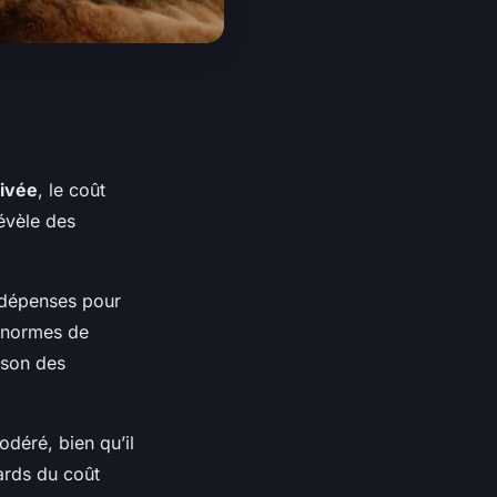
rivée
, le coût
évèle des
 dépenses pour
s normes de
ison des
déré, bien qu’il
ards du coût