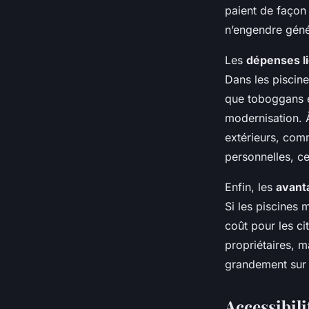
paient de façon 
n’engendre géné
Les
dépenses l
Dans les piscin
que toboggans et
modernisation. À
extérieurs, comm
personnelles, c
Enfin, les
avant
Si les piscines 
coût pour les ci
propriétaires, m
grandement sur l
Accessibil