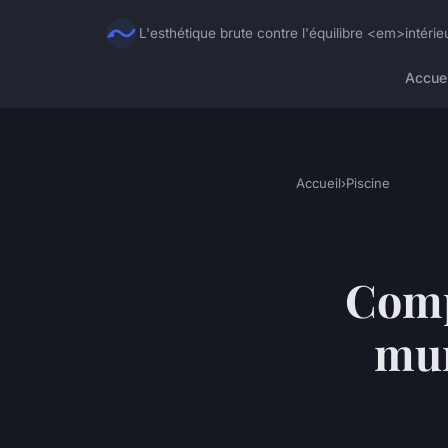
L'esthétique brute contre l'équilibre <em>intéri
Accuei
Accueil
›
Piscine
Comp
mun