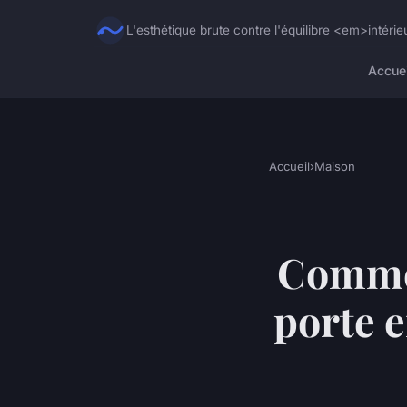
L'esthétique brute contre l'équilibre <em>intéri
Accuei
Accueil
›
Maison
Commen
porte e