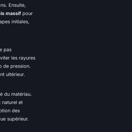
ons. Ensuite,
is massif
pour
pes initiales,
e pas
iter les rayures
p de pression.
t ultérieur.
té du matériau.
 naturel et
rption des
que supérieur.