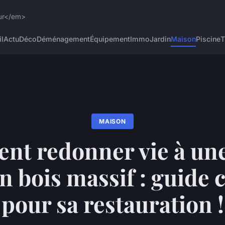
eur</em>
l
Actu
Déco
Déménagement
Équipement
Immo
Jardin
Maison
Piscine
T
MAISON
t redonner vie à une 
n bois massif : guide
pour sa restauration !