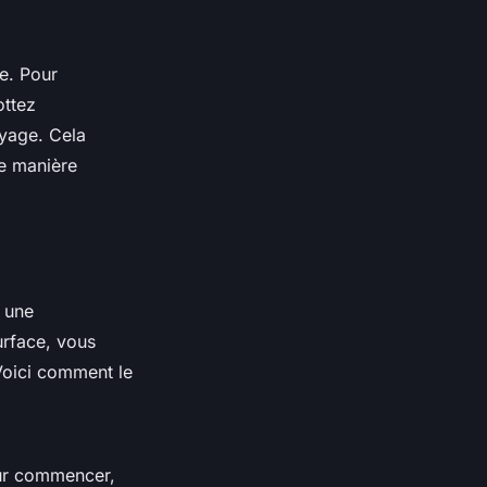
ce. Pour
ottez
oyage. Cela
de manière
r une
surface, vous
Voici comment le
ur commencer,