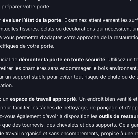
 préparer votre porte.
r
évaluer l’état de la porte
. Examinez attentivement les sur
ventuelles fissures, éclats ou décolorations qui nécessitent un
la vous permettra d’adapter votre approche de la restaurati
cifiques de votre porte.
rucial de
démonter la porte en toute sécurité
. Utilisez un t
retirer les charnières sans endommager le bois environnant
sur un support stable pour éviter tout risque de chute ou 
ation.
ez un
espace de travail approprié
. Un endroit bien ventilé e
l pour faciliter les tâches de nettoyage, de ponçage et d’app
ez-vous également d’avoir à disposition les
outils de restau
s que des tournevis, des chevalets et des supports. Cela gar
e travail organisé et sans encombrements, propice à une re