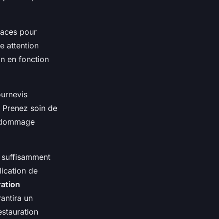
faces pour
e attention
on en fonction
ournevis
. Prenez soin de
de dommage
t suffisamment
lication de
ration
antira un
stauration