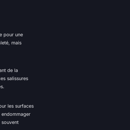
re pour une
leté, mais
ant de la
es salissures
s.
ur les surfaces
 ou endommager
t souvent