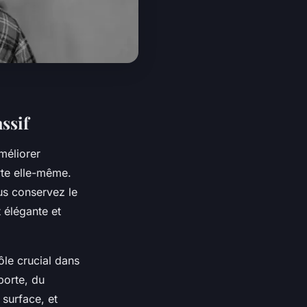
ssif
méliorer
rte elle-même.
us conservez le
t élégante et
ôle crucial dans
 porte, du
 surface, et