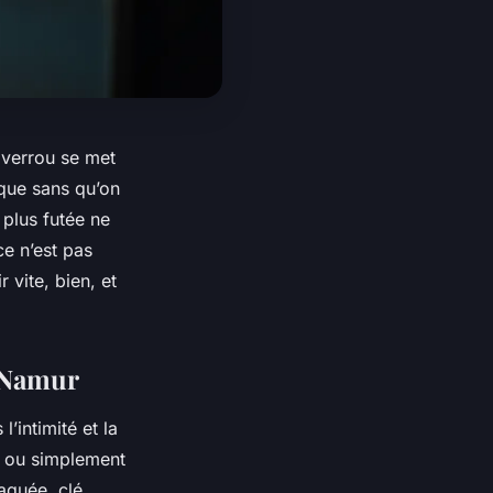
e verrou se met
aque sans qu’on
 plus futée ne
ce n’est pas
 vite, bien, et
à Namur
l’intimité et la
on ou simplement
laquée, clé