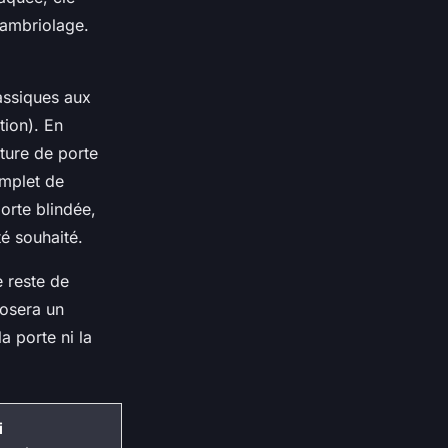
cambriolage.
lassiques aux
tion). En
rture de porte
omplet de
porte blindée,
té souhaité.
 reste de
posera un
a porte ni la
i