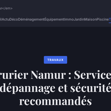
eur</em>
l
Actu
Déco
Déménagement
Équipement
Immo
Jardin
Maison
Piscine
T
TRAVAUX
rurier Namur : Service
dépannage et sécurit
recommandés