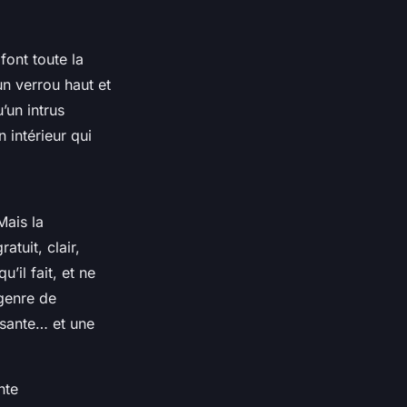
ont toute la
un verrou haut et
’un intrus
 intérieur qui
Mais la
atuit, clair,
’il fait, et ne
 genre de
essante… et une
nte