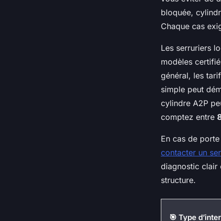
bloquée, cylind
Chaque cas exig
Les serruriers l
modèles certifié
général, les tar
simple peut dém
cylindre A2P pe
comptez entre
En cas de porte
contacter un se
diagnostic clair
structure.
🎯 Type d’inte