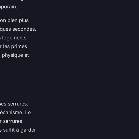
mporain.
ion bien plus
lques secondes.
es logements
r les primes
: physique et
ses serrures.
 mécanisme. Le
r serrures
s suffit à garder