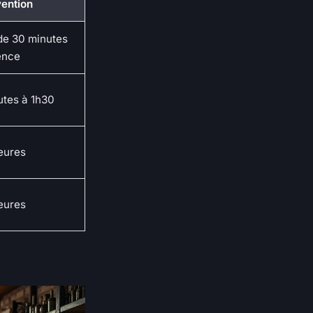
vention
de 30 minutes
ence
utes à 1h30
eures
eures