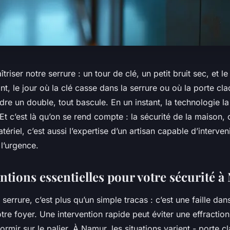
triser notre serrure : un tour de clé, un petit bruit sec, et l
nt, le jour où la clé casse dans la serrure ou où la porte cl
dre un double, tout bascule. En un instant, la technologie la
. Et c’est là qu’on se rend compte : la sécurité de la maison, 
riel, c’est aussi l’expertise d’un artisan capable d’intervenir
 l’urgence.
ntions essentielles pour votre sécurité 
rrure, c’est plus qu’un simple tracas : c’est une faille dans 
tre foyer. Une intervention rapide peut éviter une effracti
ormir sur le palier. À Namur, les situations varient - porte c