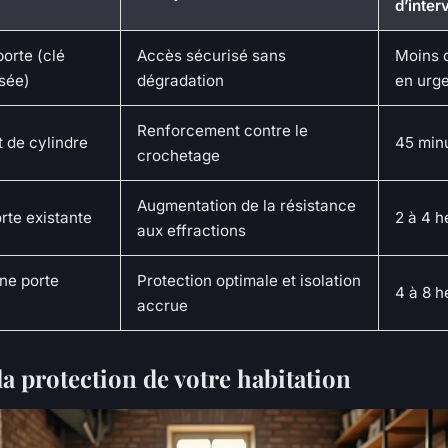
d’inter
orte (clé
Accès sécurisé sans
Moins 
sée)
dégradation
en urg
Renforcement contre le
de cylindre
45 min
crochetage
Augmentation de la résistance
rte existante
2 à 4 h
aux effractions
une porte
Protection optimale et isolation
4 à 8 h
accrue
a protection de votre habitation