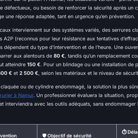
re défectueux, ou besoin de renforcer la sécurité après un 
e une réponse adaptée, tant en urgence qu’en prévention.
ocaux interviennent sur des systèmes variés, des serrures c
s A2P (reconnus pour leur résistance aux tentatives d’effrac
ifs dépendent du type d’intervention et de l’heure. Une ouve
arrer aux alentours de
80 €
, tandis qu’un remplacement c
ut atteindre
150 €
. Pour un blindage ou une installation de 
800 €
et
2 500 €
, selon les matériaux et le niveau de sécuri
 claquée ou de cylindre endommagé, la solution la plus sûre
rrurier à Namur
. Un professionnel évaluera la situation, pro
 et interviendra avec les outils adéquats, sans endommager l
⏱️ Déla
rvention
🛡️ Objectif de sécurité