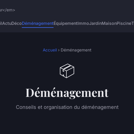
eur</em>
l
Actu
Déco
Déménagement
Équipement
Immo
Jardin
Maison
Piscine
T
Accueil
› Déménagement
📦
Déménagement
Conseils et organisation du déménagement