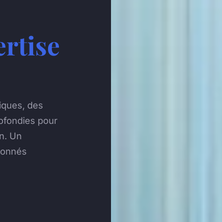
ertise
iques, des
ofondies pour
on. Un
sionnés