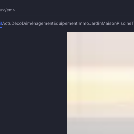
eur</em>
l
Actu
Déco
Déménagement
Équipement
Immo
Jardin
Maison
Piscine
T