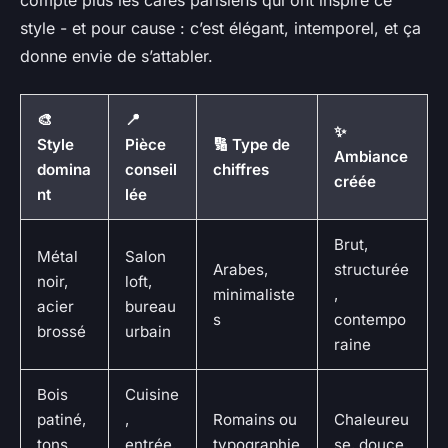
compte plus les cafés parisiens qui ont inspiré ce
style - et pour cause : c’est élégant, intemporel, et ça
donne envie de s’attabler.
🎨
📍
✨
Style
Pièce
🔢 Type de
Ambiance
domina
conseil
chiffres
créée
nt
lée
Brut,
Métal
Salon
Arabes,
structurée
noir,
loft,
minimaliste
,
acier
bureau
s
contempo
brossé
urbain
raine
Bois
Cuisine
patiné,
,
Romains ou
Chaleureu
tons
entrée,
typographie
se, douce,