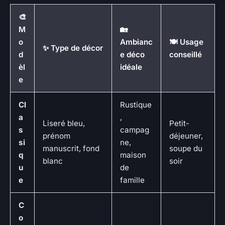
🎨
M
🏡
o
Ambianc
🍽️ Usage
✨ Type de décor
d
e déco
conseillé
èl
idéale
e
Cl
Rustique
a
,
Liseré bleu,
Petit-
s
campag
prénom
déjeuner,
si
ne,
manuscrit, fond
soupe du
q
maison
blanc
soir
u
de
e
famille
C
o