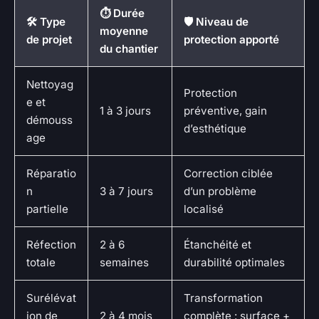
⏱️ Durée
🛠️ Type
🛡️ Niveau de
moyenne
de projet
protection apporté
du chantier
Nettoyag
Protection
e et
1 à 3 jours
préventive, gain
démouss
d’esthétique
age
Réparatio
Correction ciblée
n
3 à 7 jours
d’un problème
partielle
localisé
Réfection
2 à 6
Étanchéité et
totale
semaines
durabilité optimales
Surélévat
Transformation
ion de
2 à 4 mois
complète : surface +