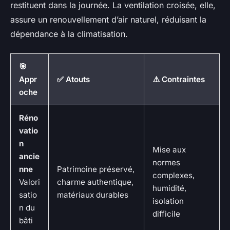
restituent dans la journée. La ventilation croisée, elle,
assure un renouvellement d’air naturel, réduisant la
dépendance à la climatisation.
🎯
Appr
✅ Atouts
⚠️ Contraintes
oche
Réno
vatio
n
Mise aux
ancie
normes
nne
Patrimoine préservé,
complexes,
Valori
charme authentique,
humidité,
satio
matériaux durables
isolation
n du
difficile
bâti