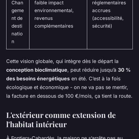
Chan
faible impact
réglementaires
geme
environnemental,
accrues
nt de
revenus
(accessibilité,
desti
complémentaires
sécurité)
natio
n
Cette vision globale, qui intègre dès le départ la
conception bioclimatique
, peut réduire jusqu’à
30 %
des besoins énergétiques
en été. C’est à la fois
écologique et économique - on ne va pas se mentir,
la facture en dessous de 100 €/mois, ça tient la route.
L'extérieur comme extension de
l'habitat intérieur
À Fontiers-Cabardès, la maison ne s’arrête pas au