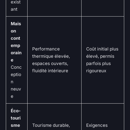
exist
ant
Mais
on
cont
emp
Performance
Coût initial plus
orain
thermique élevée,
élevé, permis
e
espaces ouverts,
parfois plus
Conc
fluidité intérieure
rigoureux
eptio
n
neuv
e
Éco-
touri
sme
Tourisme durable,
Exigences